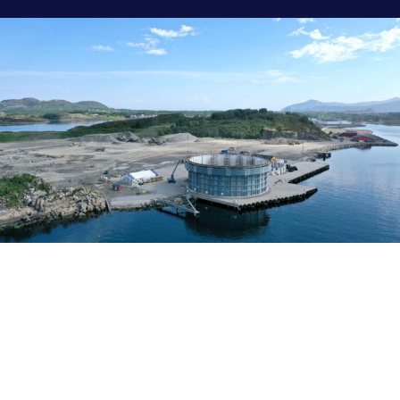
Miljøpåvirkning
Neptuns system sikrer ikke bare bedre fiskehelse,
men bidrar også til miljømessig bærekraft ved å
filtrere og samle opp en betydelig del av slammet.
Dette reduserer avfallsmengden og minimerer
miljøpåvirkningen fra fiskeoppdrett, noe som gjør