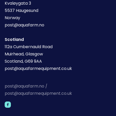
Kvaløygata 3
5537 Haugesund
Norway
post@aquafarm.no
Scotland
112a Cumbernauld Road
Muirhead, Glasgow
Scotland, G69 9AA
post@aquafarmequipment.co.uk
post@aquafarm.no /
post@aquafarmequipment.co.uk