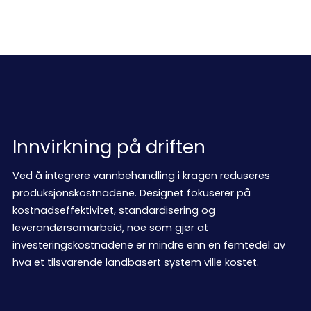
miljøpåvirkning og evnen til å
trives på mer utsatte steder.
Innvirkning på driften
Ved å integrere vannbehandling i kragen reduseres
produksjonskostnadene. Designet fokuserer på
kostnadseffektivitet, standardisering og
leverandørsamarbeid, noe som gjør at
investeringskostnadene er mindre enn en femtedel av
hva et tilsvarende landbasert system ville kostet.