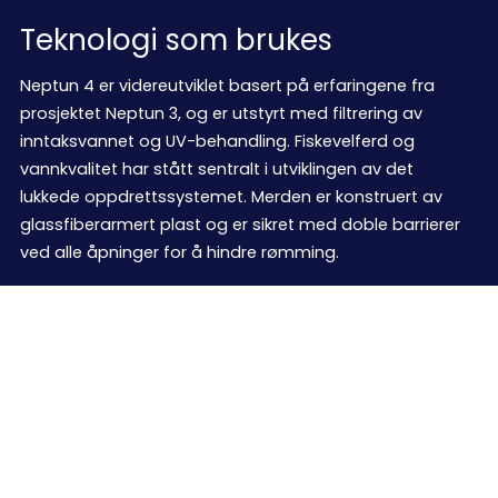
Teknologi som brukes
Neptun 4 er videreutviklet basert på erfaringene fra
prosjektet Neptun 3, og er utstyrt med filtrering av
inntaksvannet og UV-behandling. Fiskevelferd og
vannkvalitet har stått sentralt i utviklingen av det
lukkede oppdrettssystemet. Merden er konstruert av
glassfiberarmert plast og er sikret med doble barrierer
ved alle åpninger for å hindre rømming.
Neptun 4 kombinerer avansert
design og bærekraftig
teknologi for å revolusjonere
fiskeoppdrett, noe som sikrer
optimal fiskehelse, redusert